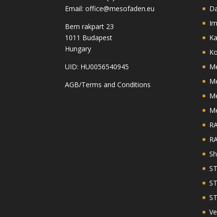
Email: office@mesofaden.eu
Da
I
Bem rakpart 23
1011 Budapest
Ka
Hungary
Ko
UID: HU0056540945
Me
M
AGB/Terms and Conditions
Me
Me
R
RA
S
ST
ST
ST
Ve