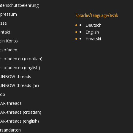
tenschutzbelehrung
mpressum
Sprache/Language/Jezik
sse
Deutsch
ntakt
English
Hrvatski
in Konto
esofaden
sofaden.eu (croatian)
sofaden.eu (english)
AINBOW-threads
INBOW-threads (hr)
hop
AR-threads
AR-threads (croatian)
AR-threads (english)
rsandarten