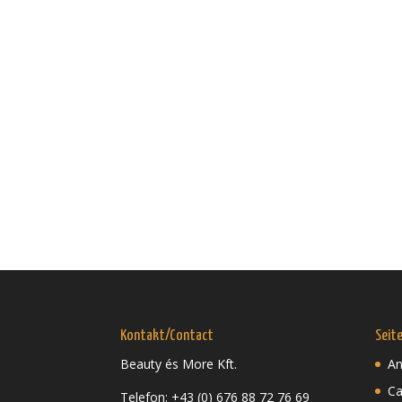
Kontakt/Contact
Seit
Beauty és More Kft.
An
Ca
Telefon: +43 (0) 676 88 72 76 69